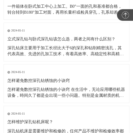
一件箱体在卧式加工中心上加工。B0°一面的孔和基准都合格，
转台转到B180°加工对面，再用长量杆或检具穿孔，孔系却差了
几丝。现场先查程序，坐标没输错；再看转台检测记录，定位精
度和重复定位精度也在验收范围内。 于是问题很容易变成一句
话：“转台明明是准的，为什么翻面还不准？”
2024-05-11
立式深孔钻与卧式深孔钻该怎么选，两者之间有什么区别？
深孔钻床主要用于加工长径比大于6的深孔和钻削精密浅孔，其
代表高效、先进的孔加工技术，有着高效率、高稳定性和高精度
等特点。 在切削加工中，孔加工占有很大的比重，占总加工量的
1/3。随着科技和经济的不断进步，人们对于深孔加工的要求也越
来越严格，也使深孔钻机床不断发展，不断迭代更新。 目前主流
2024-05-11
的深孔钻机
怎样避免数控深孔钻锈蚀的小诀窍
怎样避免数控深孔钻锈蚀的小诀窍 在生活中，无论应用哪些机器
设备，時间久了都是会出现一些小问题。特别是金属材质的机器
设备，历经雨打风吹，常常在表面上出现锈蚀。而数控深孔钻也
是如此，其应用時间长了，也会锈蚀，那麼，有什么防范措施可
以避免锈蚀呢?下边小编就在这分享给大家一些关于防止深孔钻锈
2024-05-11
蚀的小诀窍。
怎样维护深孔钻机床呢？
深孔钻机床是需要维护和检修的，任何产品不维护和检修效率都