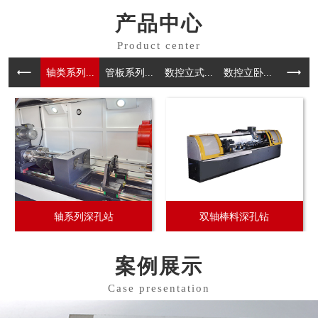
产品中心
轴类系列...
管板系列...
数控⽴式...
数控立卧...
三轴系列.
轴系列深孔站
双轴棒料深孔钻
案例展示