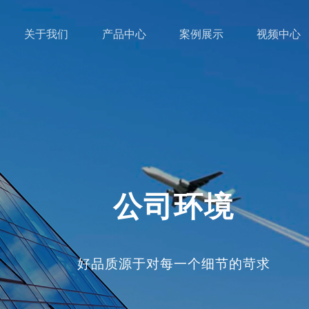
关于我们
产品中心
案例展示
视频中心
公司环境
好品质源于对每一个细节的苛求