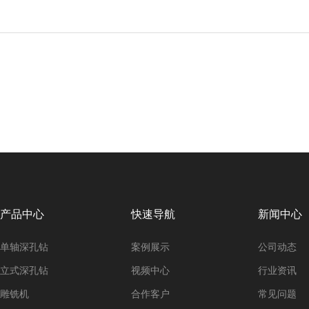
产品中心
快速导航
新闻中心
单轴深孔钻
案例展示
公司动态
立式深孔钻
视频中心
行业资讯
雕铣机
合作客户
常见问题