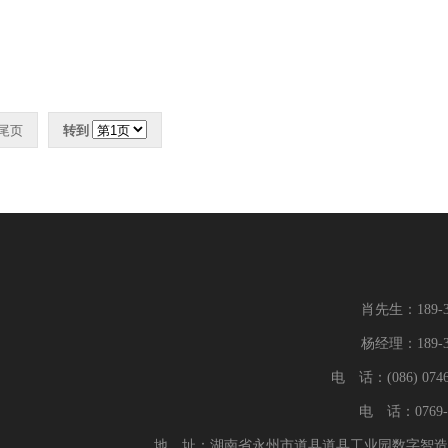
尾页
转到
肖先生：189-38
杨经理：189-38
电 话：(086) 0746
电 话：0769-8
地 址：湖南省永州市道县道县工业园数字智造