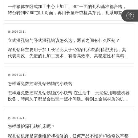
一件箱体在卧式加工中心上加工。B0°一面的孔和基准都合格，
转台转到B180°加工对面，再用长量杆或检具穿孔，孔系却差了
几丝。现场先查程序，坐标没输错；再看转台检测记录，定位精
度和重复定位精度也在验收范围内。 于是问题很容易变成一句
话：“转台明明是准的，为什么翻面还不准？”
2024-05-11
立式深孔钻与卧式深孔钻该怎么选，两者之间有什么区别？
深孔钻床主要用于加工长径比大于6的深孔和钻削精密浅孔，其
代表高效、先进的孔加工技术，有着高效率、高稳定性和高精度
等特点。 在切削加工中，孔加工占有很大的比重，占总加工量的
1/3。随着科技和经济的不断进步，人们对于深孔加工的要求也越
来越严格，也使深孔钻机床不断发展，不断迭代更新。 目前主流
2024-05-11
的深孔钻机
怎样避免数控深孔钻锈蚀的小诀窍
怎样避免数控深孔钻锈蚀的小诀窍 在生活中，无论应用哪些机器
设备，時间久了都是会出现一些小问题。特别是金属材质的机器
设备，历经雨打风吹，常常在表面上出现锈蚀。而数控深孔钻也
是如此，其应用時间长了，也会锈蚀，那麼，有什么防范措施可
以避免锈蚀呢?下边小编就在这分享给大家一些关于防止深孔钻锈
2024-05-11
蚀的小诀窍。
怎样维护深孔钻机床呢？
深孔钻机床是需要维护和检修的，任何产品不维护和检修效率都