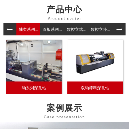
产品中心
轴类系列...
管板系列...
数控⽴式...
数控立卧...
三轴系列.
轴系列深孔站
双轴棒料深孔钻
案例展示