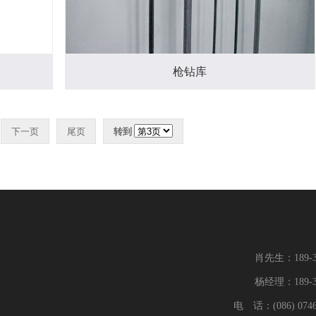
枪钻库
下一页
尾页
转到
肖先生：189-38
杨经理：189-38
电 话：(086) 0746