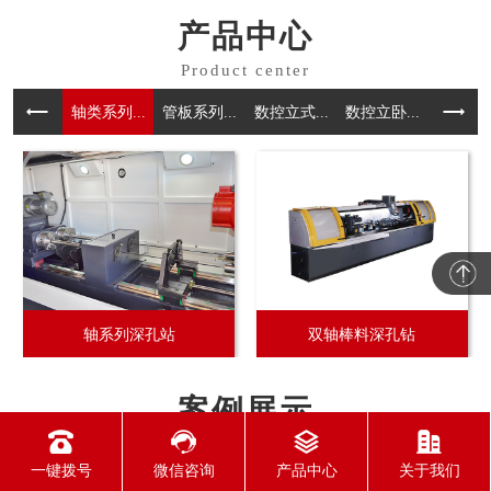
产品中心
轴类系列...
管板系列...
数控⽴式...
数控立卧...
三轴系列.
轴系列深孔站
双轴棒料深孔钻
案例展示
一键拨号
微信咨询
产品中心
关于我们