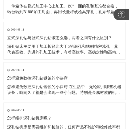
一件箱体在卧式加工中心上加工。B0°一面的孔和基准都合格，
转台转到B180°加工对面，再用长量杆或检具穿孔，孔系却差了
几丝。现场先查程序，坐标没输错；再看转台检测记录，定位精
度和重复定位精度也在验收范围内。 于是问题很容易变成一句
话：“转台明明是准的，为什么翻面还不准？”
2024-05-11
立式深孔钻与卧式深孔钻该怎么选，两者之间有什么区别？
深孔钻床主要用于加工长径比大于6的深孔和钻削精密浅孔，其
代表高效、先进的孔加工技术，有着高效率、高稳定性和高精度
等特点。 在切削加工中，孔加工占有很大的比重，占总加工量的
1/3。随着科技和经济的不断进步，人们对于深孔加工的要求也越
来越严格，也使深孔钻机床不断发展，不断迭代更新。 目前主流
2024-05-11
的深孔钻机
怎样避免数控深孔钻锈蚀的小诀窍
怎样避免数控深孔钻锈蚀的小诀窍 在生活中，无论应用哪些机器
设备，時间久了都是会出现一些小问题。特别是金属材质的机器
设备，历经雨打风吹，常常在表面上出现锈蚀。而数控深孔钻也
是如此，其应用時间长了，也会锈蚀，那麼，有什么防范措施可
以避免锈蚀呢?下边小编就在这分享给大家一些关于防止深孔钻锈
2024-05-11
蚀的小诀窍。
怎样维护深孔钻机床呢？
深孔钻机床是需要维护和检修的，任何产品不维护和检修效率都