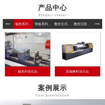
产品中心
轴类系列...
管板系列...
数控⽴式...
数控立卧...
三轴系列.
轴系列深孔站
双轴棒料深孔钻
案例展示